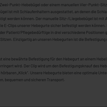
m Zwei-Punkt-Hebebügel oder einem manuellen Vier-Punkt-Sitz-
el ist mit Schlaufenhaltern ausgestattet, an denen die Schl
stigt werden können. Der manuelle Sitz-/Liegebebügel ist mi
die E-Clips unserer Hebegurte sicher befestigt werden können
der Patient/Pflegebedürftige in drei verschiedene Positionen
Sitzen. Einzigartig an unseren Hebegurten ist die Befestigung 
ist eine bewährte Befestigung für den Hebegurt an einem Hebeli
verringert wird. Der Clip wird um den Befestigungsknauf des He
m hörbaren „Klick“. Unsere Hebegurte bieten eine optimale Unte
en, bequemen und sicheren Transport.