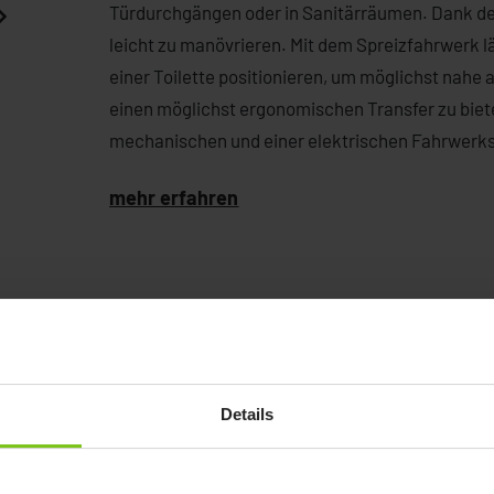
Türdurchgängen oder in Sanitärräumen. Dank der
leicht zu manövrieren. Mit dem Spreizfahrwerk lä
einer Toilette positionieren, um möglichst nahe
einen möglichst ergonomischen Transfer zu biet
mechanischen und einer elektrischen Fahrwerk
mehr erfahren
Details
Documents