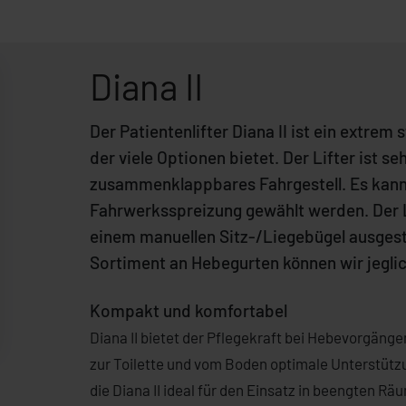
Diana II
Der Patientenlifter Diana II ist ein extrem 
der viele Optionen bietet. Der Lifter ist s
zusammenklappbares Fahrgestell. Es kann
Fahrwerksspreizung gewählt werden. Der L
einem manuellen Sitz-/Liegebügel ausges
Sortiment an Hebegurten können wir jegl
Kompakt und komfortabel
Diana II bietet der Pflegekraft bei Hebevorgänge
zur Toilette und vom Boden optimale Unterstütz
die Diana II ideal für den Einsatz in beengten Rä