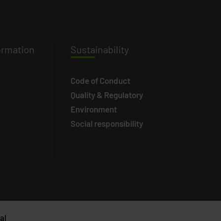
ormation
Susta
inability
Code of Conduct
Quality & Regulatory
Environment
Social responsibility
al