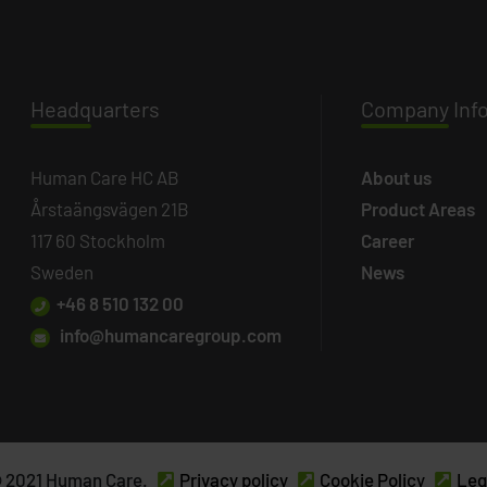
Headq
uarters
Company
Inf
Human Care HC AB
About us
Årstaängsvägen 21B
Product Areas
117 60 Stockholm
Career
Sweden
News
+46 8 510 132 00
info@humancaregroup.com
 2021 Human Care.
Privacy policy
Cookie Policy
Leg