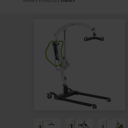
Home
/
Products
/
Diana II