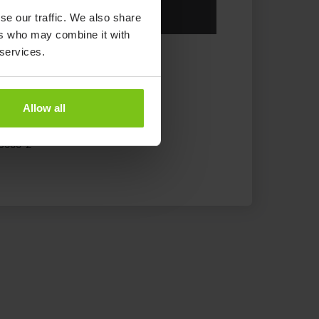
rtikelnummer
se our traffic. We also share
ers who may combine it with
0555-1
 services.
0555 + 90558
Allow all
0556-1
0556-2