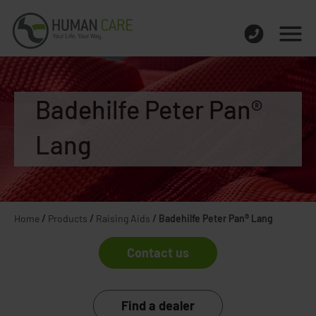
Badehilfe Peter Pan®
Lang
Home
/
Products
/
Raising Aids
/
Badehilfe Peter Pan® Lang
Contact us
Find a dealer