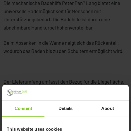
Die mechanische Badehilfe Peter Pan® Lang bietet eine
universelle Bademöglichkeit für Menschen mit
Unterstützungsbedarf. Die Badehilfe ist durch eine
abnehmbare Handkurbel höhenverstellbar.
Beim Absenken in die Wanne neigt sich das Rückenteil,
wodurch das Baden bis zu den Schultern ermöglicht wird.
Der Lieferumfang umfasst den Bezug für die Liegefläche,
Seitenklappen und Kurbelbox.
Consent
Details
About
This website uses cookies