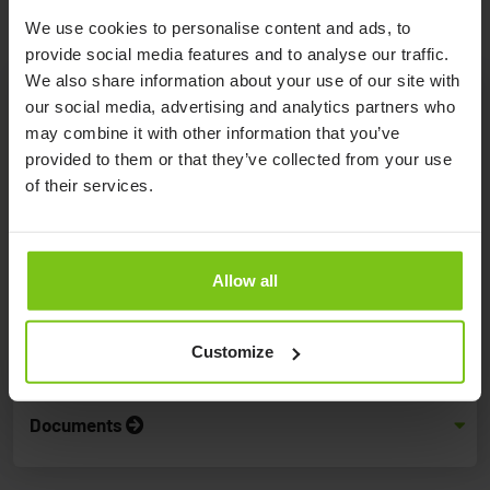
We use cookies to personalise content and ads, to
provide social media features and to analyse our traffic.
We also share information about your use of our site with
our social media, advertising and analytics partners who
may combine it with other information that you’ve
Product Specification
provided to them or that they’ve collected from your use
of their services.
Bestellnummer
Material
Bedienung
Abmessun
Liegebereich
inkl.
Rahmen
Allow all
über eine
Rückenteil:
42322-L
aus
Handkurbel
Länge 1480 
Edelstahl
x Breite 700
Customize
mm
Documents