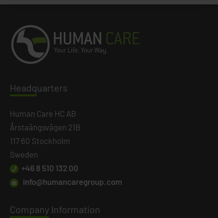
Headq
uarters
Human Care HC AB
Årstaängsvägen 21B
117 60 Stockholm
Sweden
+46 8 510 132 00
info@humancaregroup.com
Company
Information