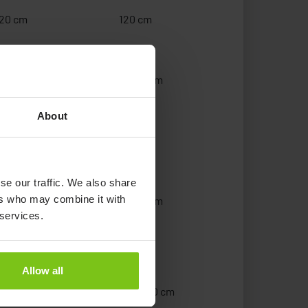
20 cm
120 cm
0 cm
80 cm
0 cm
80-90 cm
5 cm
105 cm
About
5 cm
120 cm
0 cm
80 cm
se our traffic. We also share
ers who may combine it with
0 cm
80-90 cm
 services.
5 cm
105 cm
5 cm
120 cm
Allow all
0 cm
140-200 cm