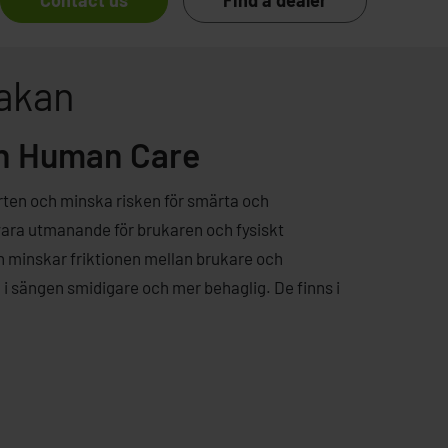
Contact us
Find a dealer
lakan
ån Human Care
orten och minska risken för smärta och
ara utmanande för brukaren och fysiskt
an minskar friktionen mellan brukare och
g i sängen smidigare och mer behaglig. De finns i