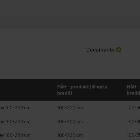
Documents
Mått - produkt (längd x
Mått -
bredd)
bredd
ay 100×200 cm
100×200 cm
100×5
ay 100×200 cm
100×200 cm
100×6
ay 100×220 cm
100×220 cm
100×7