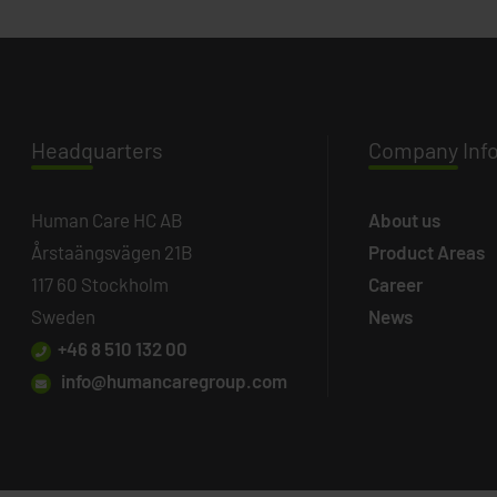
Headq
uarters
Company
Inf
Human Care HC AB
About us
Årstaängsvägen 21B
Product Areas
117 60 Stockholm
Career
Sweden
News
+46 8 510 132 00
info@humancaregroup.com