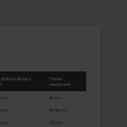
 glidyta (längd x
Passar
)
sängbredd
0 cm
80 cm
0 cm
80-90 cm
5 cm
105 cm