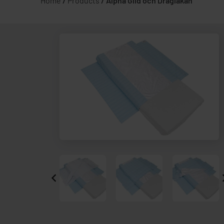
Home
/
Products
/
Alpha Glid och Draglakan