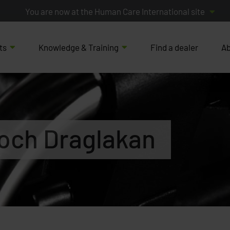
You are now at the Human Care International site
ts
Knowledge & Training
Find a dealer
Ab
 och Draglakan