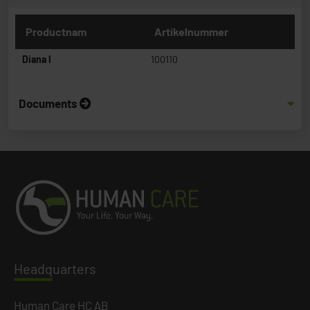
Productnam
Artikelnummer
Diana I
100110
Documents
Headq
uarters
Human Care HC AB