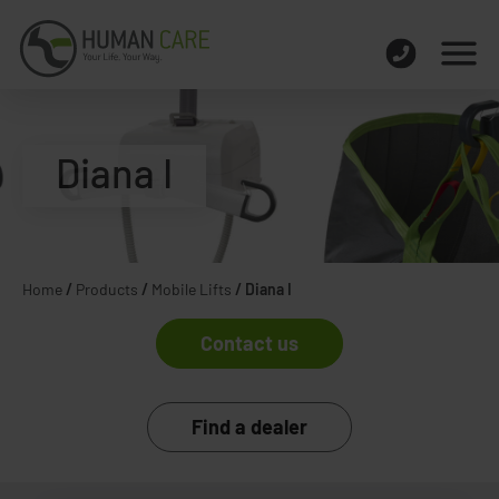
Diana I
Home
/
Products
/
Mobile Lifts
/
Diana I
Contact us
Find a dealer