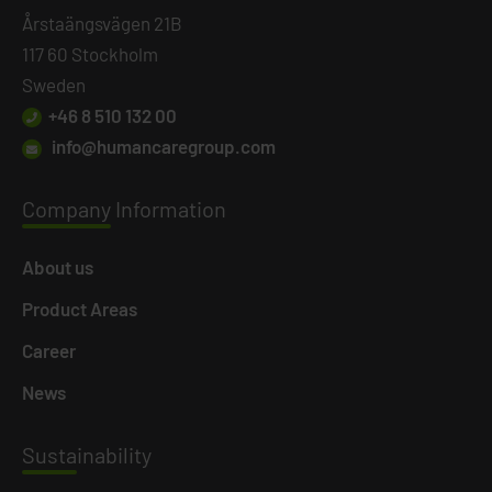
Årstaängsvägen 21B
117 60 Stockholm
Sweden
+46 8 510 132 00
info@humancaregroup.com
Company
Information
About us
Product Areas
Career
News
Susta
inability